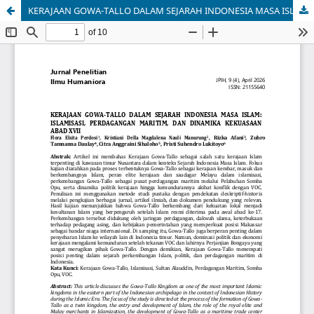
KERAJAAN GOWA-TALLO DALAM SEJARAH INDONESIA MASA ISLAM: ISLAMISASI, PERDAGANGAN MARITIM, DAN DINAMIKA KEKUASAAN ABAD XVII