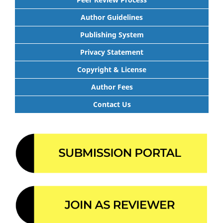
Author Guidelines
Publishing System
Privacy Statement
Copyright & License
Author Fees
Contact Us