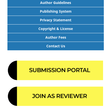
Author Guidelines
Publishing System
Privacy Statement
Copyright & License
Author Fees
Contact Us